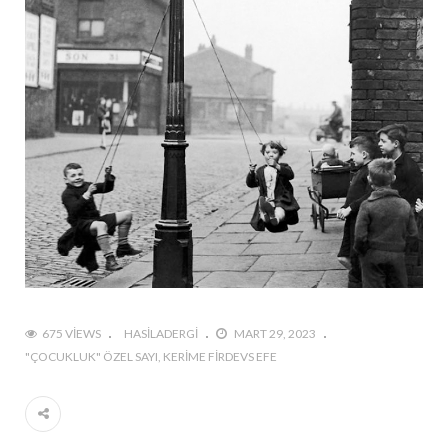
675 VIEWS
HASILADERGI
MART 29, 2023
"ÇOCUKLUK" ÖZEL SAYI
KERIME FIRDEVS EFE