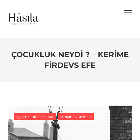
ÇOCUKLUK NEYDI ? – KERIME
FIRDEVS EFE
"ÇOCUKLUK" ÖZEL SAYI
KERIME FIRDEVS EFE